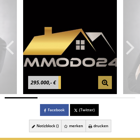
295.000,- €
Facebook
(Twitter)
Notizblock (
)
merken
drucken