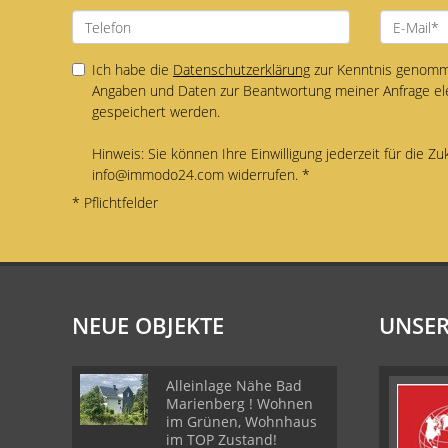
Ich habe die
Datenschutzerklärung
zur Kenntnis genomme
Angaben und Daten zur Beantwortung meiner Anfrage el
gespeichert werden.
Hinweis: Sie können Ihre Einwilligung jederzeit für die Zu
info@immodo24.com widerrufen. *
* Pflichtfelder
NEUE OBJEKTE
UNSER
Alleinlage Nähe Bad
Marienberg ! Wohnen
im Grünen, Wohnhaus
im TOP Zustand!