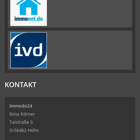
KONTAKT
Immodo24
Nina Körner
Talstraße 5
D-56462 Höhn