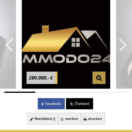
280.000,- €
Facebook
(Twitter)
Notizblock (
)
merken
drucken