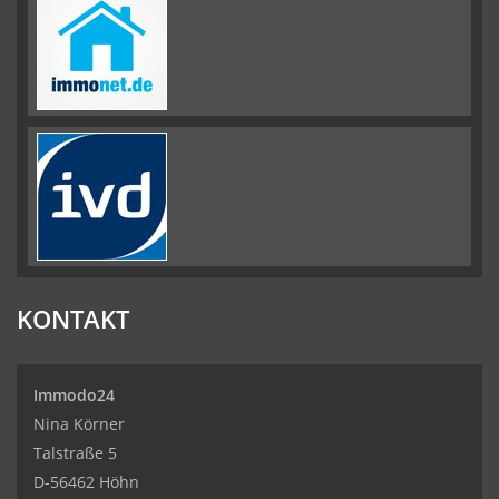
KONTAKT
Immodo24
Nina Körner
Talstraße 5
D-56462 Höhn