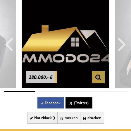
280.000,- €
Facebook
(Twitter)
Notizblock (
)
merken
drucken