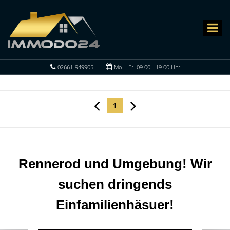
02661-949905
Mo. - Fr. 09.00 - 19.00 Uhr
1
Rennerod und Umgebung! Wir
suchen dringends
Einfamilienhäsuer!