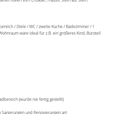
ellen Ideen vom Erbauer, massiv, Stein auf Stein.
ereich / Diele / WC / zweite Küche / Badezimmer / 1
hnraum wäre ideal für z.B. ein größeres Kind, Büroteil
ereich (wurde nie fertig gestellt)
len Sanierungen und Renovierungen an!