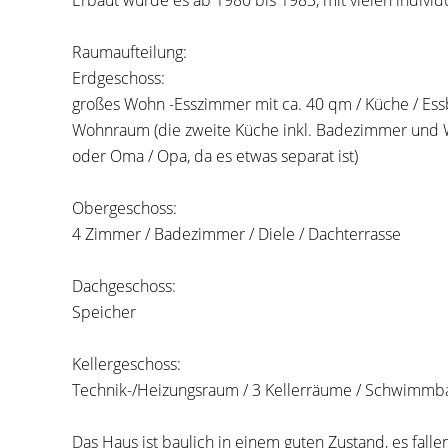
Erbaut wurde es ab 1980 bis 1983, mit vielen individu
Raumaufteilung:
Erdgeschoss:
großes Wohn -Esszimmer mit ca. 40 qm / Küche / Essb
Wohnraum (die zweite Küche inkl. Badezimmer und Wo
oder Oma / Opa, da es etwas separat ist)
Obergeschoss:
4 Zimmer / Badezimmer / Diele / Dachterrasse
Dachgeschoss:
Speicher
Kellergeschoss:
Technik-/Heizungsraum / 3 Kellerräume / Schwimmbadb
Das Haus ist baulich in einem guten Zustand, es fal