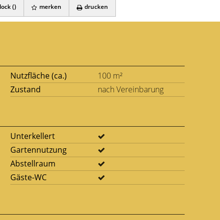
ock (
)
merken
drucken
Nutzfläche (ca.)
100 m²
Zustand
nach Vereinbarung
Unterkellert
Gartennutzung
Abstellraum
Gäste-WC