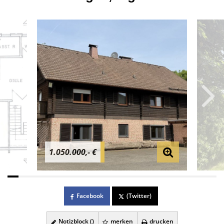
1.050.000,- €
Facebook
(Twitter)
Notizblock (
)
merken
drucken