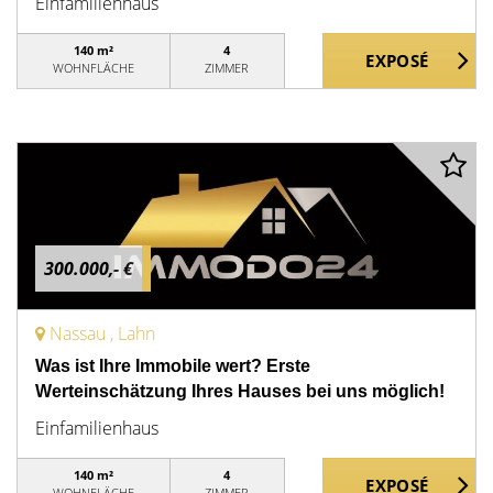
Einfamilienhaus
140 m²
4
WOHNFLÄCHE
ZIMMER
300.000,- €
Nassau , Lahn
Was ist Ihre Immobile wert? Erste
Werteinschätzung Ihres Hauses bei uns möglich!
Einfamilienhaus
140 m²
4
WOHNFLÄCHE
ZIMMER