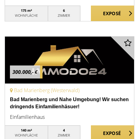
175 m²
6
WOHNFLÄCHE
ZIMMER
300.000,- €
Bad Marienberg (Westerwald)
Bad Marienberg und Nahe Umgebung! Wir suchen
dringends Einfamilienhäsuer!
Einfamilienhaus
140 m²
4
WOHNFLÄCHE
ZIMMER