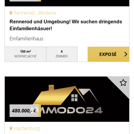
Rennerod , Westerw
Rennerod und Umgebung! Wir suchen dringends
Einfamilienhäsuer!
Einfamilienhaus
150 m²
4
WOHNFLÄCHE
ZIMMER
480.000,- €
Hachenburg