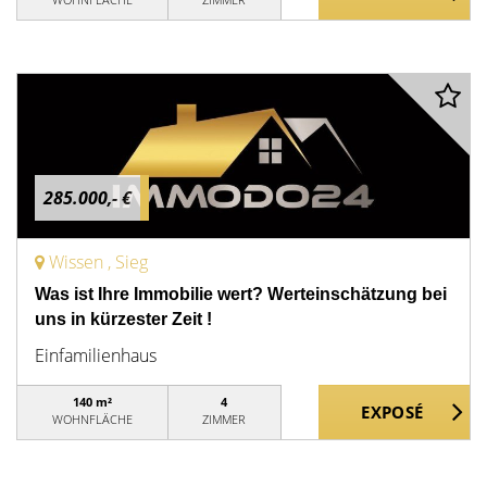
285.000,- €
Wissen , Sieg
Was ist Ihre Immobilie wert? Werteinschätzung bei
uns in kürzester Zeit !
Einfamilienhaus
140 m²
4
WOHNFLÄCHE
ZIMMER