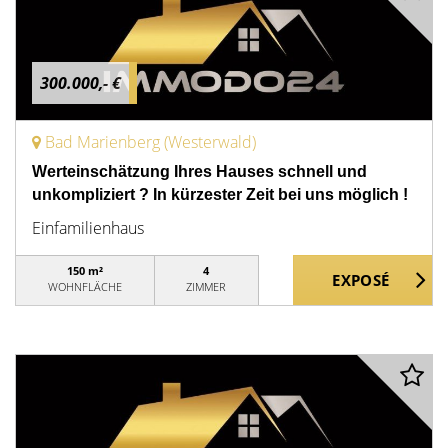
300.000,- €
Bad Marienberg (Westerwald)
Werteinschätzung Ihres Hauses schnell und
unkompliziert ? In kürzester Zeit bei uns möglich !
Einfamilienhaus
150 m²
4
WOHNFLÄCHE
ZIMMER