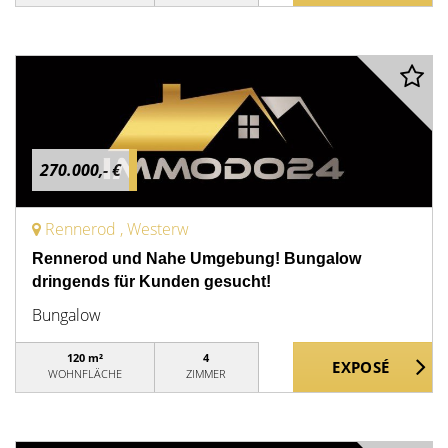
270.000,- €
Rennerod , Westerw
Rennerod und Nahe Umgebung! Bungalow
dringends für Kunden gesucht!
Bungalow
120 m²
4
WOHNFLÄCHE
ZIMMER