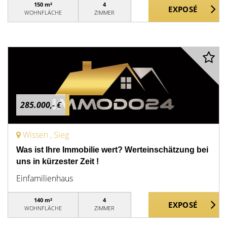
150 m²
4
WOHNFLÄCHE
ZIMMER
285.000,- €
Wissen , Sieg
Was ist Ihre Immobilie wert? Werteinschätzung bei
uns in kürzester Zeit !
Einfamilienhaus
140 m²
4
WOHNFLÄCHE
ZIMMER