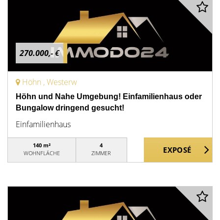
270.000,- €
Höhn , Westerw
Höhn und Nahe Umgebung! Einfamilienhaus oder
Bungalow dringend gesucht!
Einfamilienhaus
140 m²
4
WOHNFLÄCHE
ZIMMER