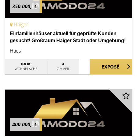
350.000,- €
Haiger
Einfamilienhäuser aktuell für geprüfte Kunden
gesucht! Großraum Haiger Stadt oder Umgebung!
Haus
160 m²
4
WOHNFLÄCHE
ZIMMER
400.000,- €