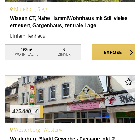
Mittelhof , Sieg
Wissen OT, Nähe Hamm!Wohnhaus mit Stil, vieles
erneuert, Gargenhaus, zentrale Lage!
Einfamilienhaus
190 m²
6
WOHNFLÄCHE
ZIMMER
425.000,- €
Westerburg , Westerw
Westerburg Stadt! Gewerbe - Passage inkl. 2