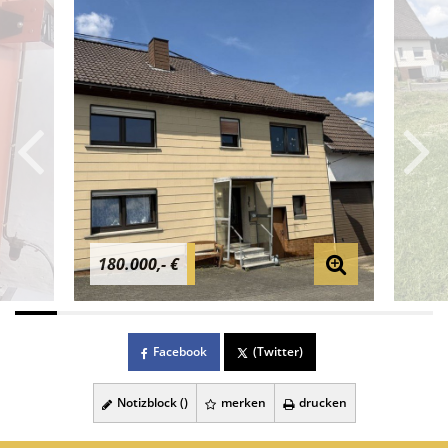
180.000,- €
Facebook
(Twitter)
Notizblock (
)
merken
drucken