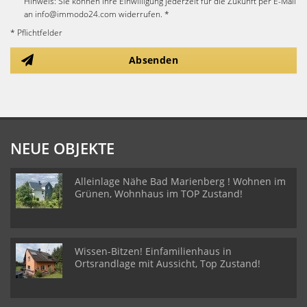
Hinweis: Sie können Ihre Einwilligung jederzeit für die Zukunft per E-Mail
an info@immodo24.com widerrufen. *
* Pflichtfelder
Absenden
NEUE OBJEKTE
Alleinlage Nähe Bad Marienberg ! Wohnen im
Grünen, Wohnhaus im TOP Zustand!
Wissen-Bitzen! Einfamilienhaus in
Ortsrandlage mit Aussicht, Top Zustand!