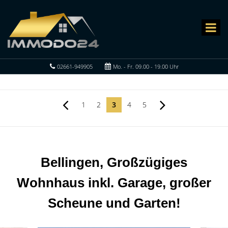
02661-949905
Mo. - Fr. 09.00 - 19.00 Uhr
1
2
3
4
5
Bellingen, Großzügiges
Wohnhaus inkl. Garage, großer
Scheune und Garten!