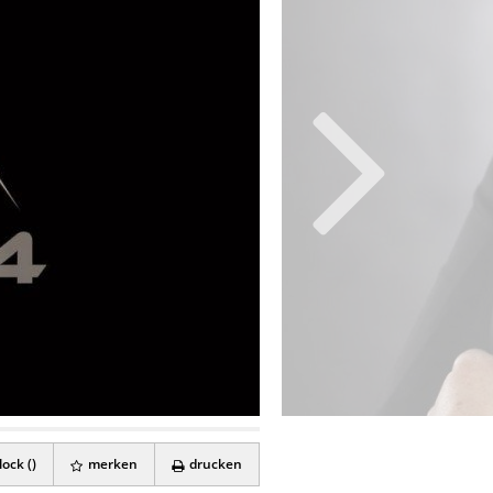
ock (
)
merken
drucken