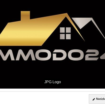
JPG Logo
Notizbl