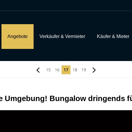
Angebote
Verkäufer & Vermieter
Käufer & Mieter
15
16
17
18
19
e Umgebung! Bungalow dringends fü