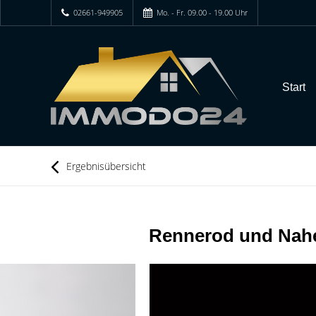
02661-949905
Mo. - Fr. 09.00 - 19.00 Uhr
Start
Ergebnisübersicht
Rennerod und Nah