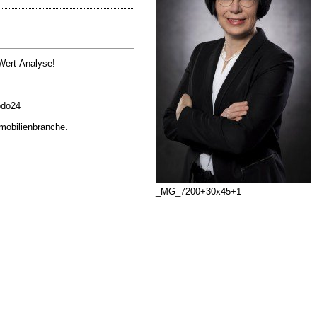
 Wert-Analyse!
odo24
mmobilienbranche.
_MG_7200+30x45+1