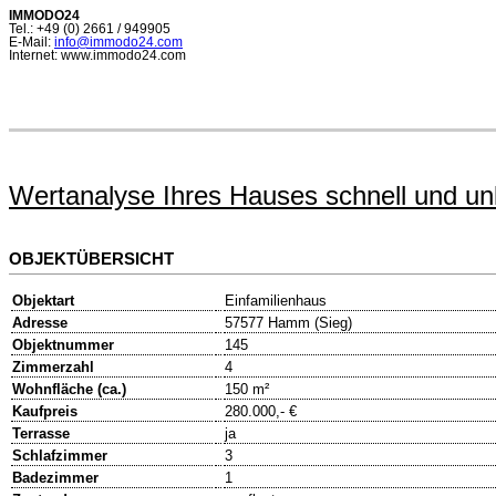
IMMODO24
Tel.: +49 (0) 2661 / 949905
E-Mail:
info@immodo24.com
Internet: www.immodo24.com
Wertanalyse Ihres Hauses schnell und unko
OBJEKTÜBERSICHT
Objektart
Einfamilienhaus
Adresse
57577 Hamm (Sieg)
Objektnummer
145
Zimmerzahl
4
Wohnfläche (ca.)
150 m²
Kaufpreis
280.000,- €
Terrasse
ja
Schlafzimmer
3
Badezimmer
1